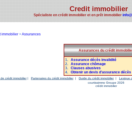
Credit immobilier
Spécialiste en crédit immobilier et en prêt immobilier
info
t immobilier
>
Assurances
Assurances du crédit immobilie
1.
Assurance décès invalidité
2.
Assurance chômage
3.
Clauses abusives
4.
Obtenir un devis d'assurance décès i
 de crédit immobilier
|
Partenaires du crédit immobilier
|
Guide du crédit immobilier
|
Lexique d
courtissimmo Groupe 2026
crédit immobilier