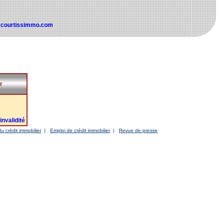
@courtissimmo.com
r
nvalidité
u crédit immobilier
|
Emploi de crédit immobilier
|
Revue de presse