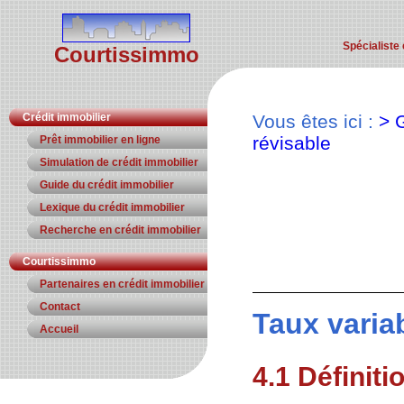
Spécialiste 
Courtissimmo
Crédit immobilier
Vous êtes ici :
> 
révisable
Prêt immobilier en ligne
Simulation de crédit immobilier
Guide du crédit immobilier
Lexique du crédit immobilier
Recherche en crédit immobilier
Courtissimmo
Partenaires en crédit immobilier
Contact
Taux varia
Accueil
4.1 Définiti