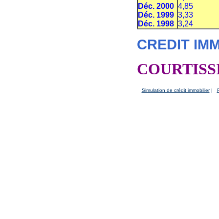
Déc. 2000
4,85
Déc. 1999
3,33
Déc. 1998
3,24
CREDIT IMMO
COURTIS
Simulation de crédit immobilier
|
P