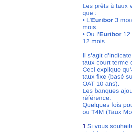
Les prêts à taux v
que :
• L’
Euribor
3 mois
mois.
• Ou l’
Euribor
12 
12 mois.
Il s’agit d’indica
taux court terme 
Ceci explique qu’a
taux fixe (basé 
OAT 10 ans).
Les banques ajout
référence.
Quelques fois po
ou T4M (Taux Mo
Si vous souhait
1