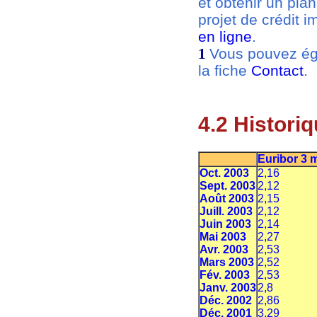
et obtenir un pla
projet de crédit 
en ligne
.
Vous pouvez éga
1
la fiche
Contact
.
4.2 Histori
Euribor 3 
Oct. 2003
2,16
Sept. 2003
2,12
Août 2003
2,15
Juill. 2003
2,12
Juin 2003
2,14
Mai 2003
2,27
Avr. 2003
2,53
Mars 2003
2,52
Fév. 2003
2,53
Janv. 2003
2,8
Déc. 2002
2,86
Déc. 2001
3,29