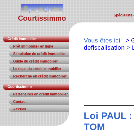
Spécialiste 
Courtissimmo
Crédit immobilier
Vous êtes ici :
> 
defiscalisation
>
L
Prêt immobilier en ligne
Simulation de crédit immobilier
Guide du crédit immobilier
Lexique du crédit immobilier
Recherche en crédit immobilier
Courtissimmo
Partenaires en crédit immobilier
Contact
Accueil
Loi PAUL :
TOM