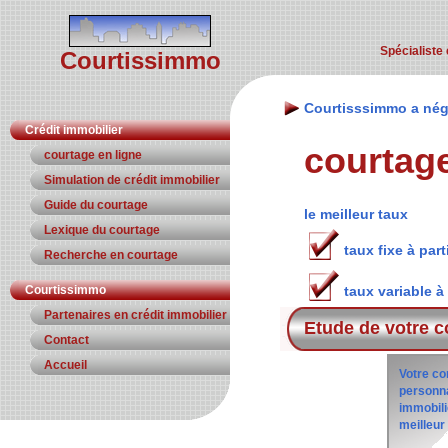
Spécialiste 
Courtissimmo
Courtisssimmo a nég
Crédit immobilier
courtag
courtage en ligne
Simulation de crédit immobilier
Guide du courtage
le meilleur taux
Lexique du courtage
taux fixe à part
Recherche en courtage
Courtissimmo
taux variable à
Partenaires en crédit immobilier
Etude de votre c
Contact
Accueil
Votre co
personna
immobili
meilleur